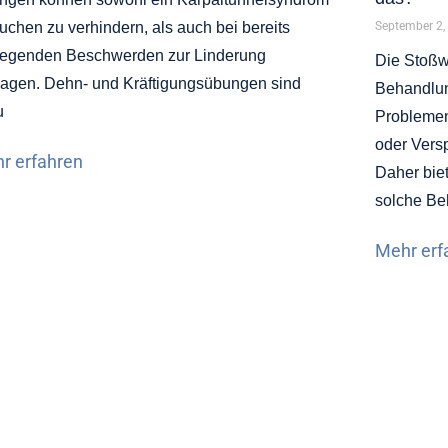
uchen zu verhindern, als auch bei bereits
September 2,
iegenden Beschwerden zur Linderung
Die Stoßwe
ragen. Dehn- und Kräftigungsübungen sind
Behandlun
u
Problemen
oder Vers
r erfahren
Daher bie
solche Be
Mehr erf