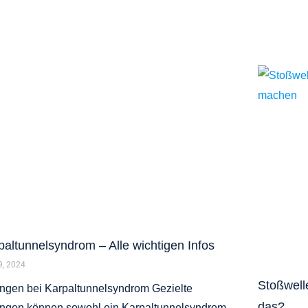
paltunnelsyndrom – Alle wichtigen Infos
 9, 2024
Stoßwell
gen bei Karpaltunnelsyndrom Gezielte
das?
ngen können sowohl ein Karpaltunnelsyndrom