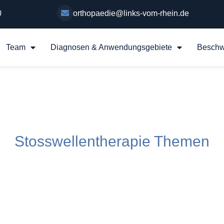
0
orthopaedie@links-vom-rhein.de
Team
Diagnosen & Anwendungsgebiete
Beschw
Stosswellentherapie Themen