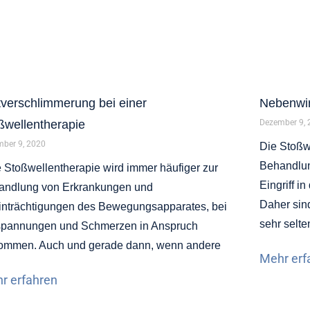
tverschlimmerung bei einer
Nebenwir
ßwellentherapie
Dezember 9,
ber 9, 2020
Die Stoßwe
Behandlu
 Stoßwellentherapie wird immer häufiger zur
Eingriff 
andlung von Erkrankungen und
Daher sin
nträchtigungen des Bewegungsapparates, bei
sehr selte
spannungen und Schmerzen in Anspruch
ommen. Auch und gerade dann, wenn andere
Mehr erf
r erfahren