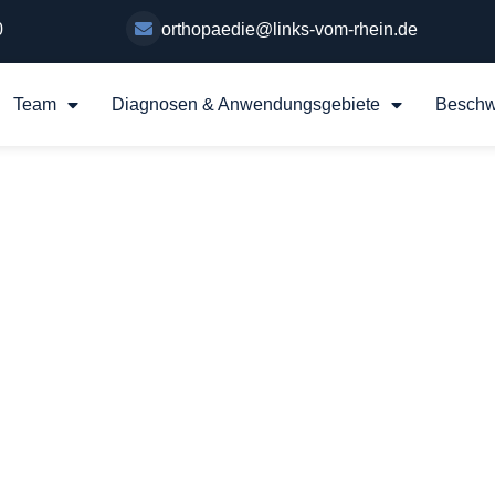
0
orthopaedie@links-vom-rhein.de
Team
Diagnosen & Anwendungsgebiete
Beschw