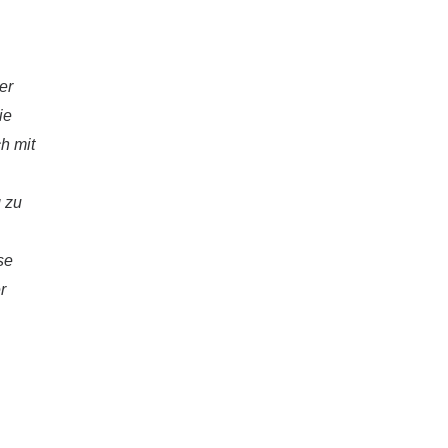
er
ie
h mit
 zu
se
r