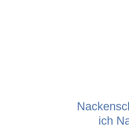
Nackensc
ich N